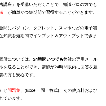
格講座
」を受講いただくことで、知識ゼロの方でも
識
」が簡単かつ短期間で習得することができます。
合間にパソコン、タブレット、スマホなどの電子端
な知識を短期間でインプット＆アウトプットできま
個所については、
24時間いつでも
弊社の専用メール
ルを送ることができ、講師が24時間以内に回答を差
者の方も安心です。
）
と
問題集
、(Excel一問一答式)、その他資料および
れています。