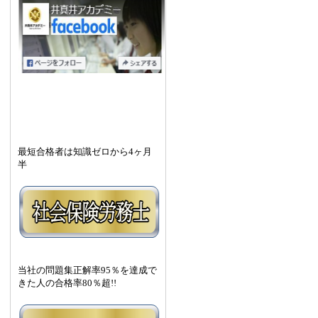
最短合格者は知識ゼロから4ヶ月
半
当社の問題集正解率95％を達成で
きた人の
合格率80％超
!!