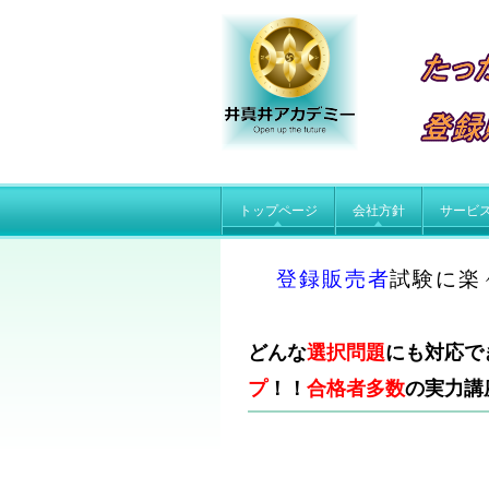
トップページ
会社方針
サービ
登録販売者
試験に楽
どんな
選択問題
にも対応で
プ
！！
合格者多数
の実力講