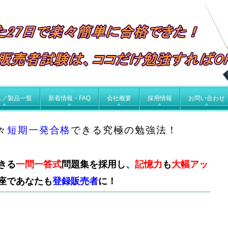
ス／製品一覧
新着情報・FAQ
会社概要
採用情報
お問い合わせ
々
短期一発合格
できる究極の勉強法！
きる
一問一答式
問題集
を採用し、
記憶力
も
大幅アッ
座であなたも
登録販売者
に！